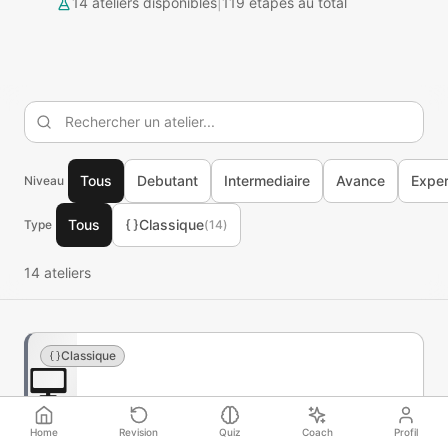
14
atelier
s
disponible
s
|
119
etapes au total
Tous
Debutant
Intermediaire
Avance
Exper
Niveau
Tous
Classique
Type
(
14
)
14
atelier
s
Classique
💻
💻
Home
Revision
Quiz
Coach
Profil