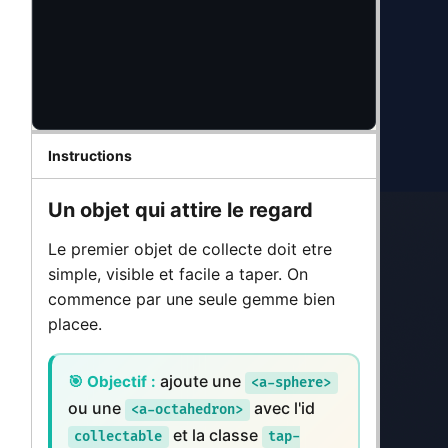
Instructions
Un objet qui attire le regard
Le premier objet de collecte doit etre
simple, visible et facile a taper. On
commence par une seule gemme bien
placee.
ajoute une
🎯 Objectif :
<a-sphere>
ou une
avec l'id
<a-octahedron>
et la classe
collectable
tap-