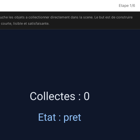
Etape
1
/
6
ouche les objets a collectionner directement dans la scene. Le but est de construire
courte, lisible et satisfaisante.