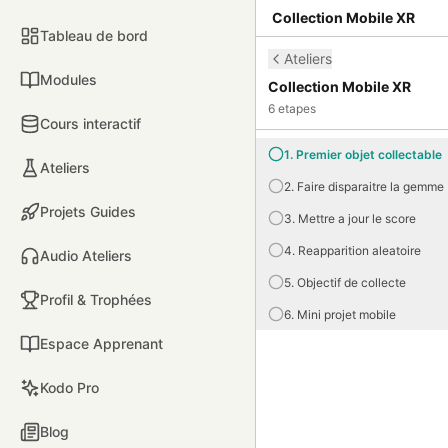
Collection Mobile XR
Tableau de bord
Ateliers
Modules
Collection Mobile XR
6
etapes
Cours interactif
1. Premier objet collectable
Ateliers
2. Faire disparaitre la gemme
Projets Guides
3. Mettre a jour le score
4. Reapparition aleatoire
Audio Ateliers
5. Objectif de collecte
Profil & Trophées
6. Mini projet mobile
Espace Apprenant
Kodo Pro
Blog