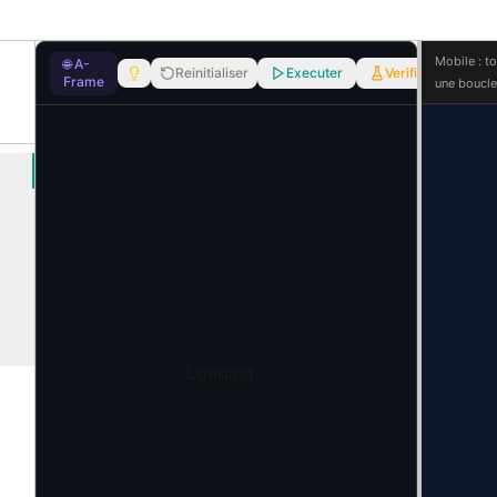
Mobile : t
🌐
A-
Reinitialiser
Executer
Verifier
Frame
une boucle 
Loading...