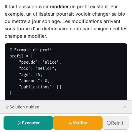
Il faut aussi pouvoir
modifier
un profil existant. Par
exemple, un utilisateur pourrait vouloir changer sa bio
ou mettre a jour son age. Les modifications arrivent
sous forme d'un dictionnaire contenant uniquement les
champs a modifier.
# Exemple de profil

profil = {

    "pseudo": "alice",

    "bio": "Hello!",

    "age": 25,

    "abonnes": 0,

    "publications": []

}

# Exemple de modifications

Solution guidée
modifications = {"bio": "Nouvelle bio", "age": 26}
Reinit.
Executer
Verifier
Cree deux fonctions :
🎯 Objectif :