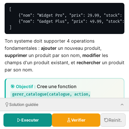
[

    {"nom": "Widget Pro", "prix": 29.99, "stock": 10
    {"nom": "Gadget Plus", "prix": 49.99, "stock": 5
]
Ton systeme doit supporter 4 operations
fondamentales :
ajouter
un nouveau produit,
supprimer
un produit par son nom,
modifier
les
champs d'un produit existant, et
rechercher
un produit
par son nom.
Cree une fonction
🎯 Objectif :
gerer_catalogue(catalogue, action,
qui gere ces 4 actions. L'action
produit=None)
Solution guidée
ajoute le dict produit au catalogue.
"ajouter"
L'action
retire le produit dont le
"supprimer"
Reinit.
Executer
Verifier
nom correspond a
(une string). L'action
produit