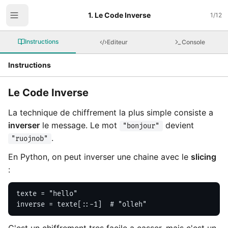
1. Le Code Inverse
1
/
12
Instructions
Editeur
Console
Instructions
Le Code Inverse
La technique de chiffrement la plus simple consiste a
inverser
le message. Le mot
devient
"bonjour"
.
"ruojnob"
En Python, on peut inverser une chaine avec le
slicing
:
texte = "hello"

inverse = texte[::-1]  # "olleh"