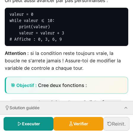
On peut aussi avancer par pas personnalises :
valeur = 0

while valeur <= 10:

    print(valeur)

    valeur = valeur + 3

# Affiche : 0, 3, 6, 9
Attention :
si la condition reste toujours vraie, la
boucle ne s'arrete jamais ! Assure-toi de modifier la
variable de controle a chaque tour.
Cree deux fonctions :
🎯 Objectif :
: retourne la liste
compte_a_rebours(n)
[n, n-1,
Solution guidée
en utilisant une boucle
..., 1, 0]
while
: retourne la liste
compter_jusqu_a(limite, pas)
Reinit.
Executer
Verifier
sans depasser
[0, pas, 2*pas, ...]
limite