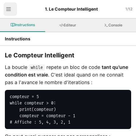
1. Le Compteur Intelligent
1
/
12
Instructions
Editeur
Console
Instructions
Le Compteur Intelligent
La boucle
repete un bloc de code
tant qu'une
while
condition est vraie
. C'est ideal quand on ne connait
pas a l'avance le nombre d'iterations :
compteur = 5

while compteur > 0:

    print(compteur)

    compteur = compteur - 1

# Affiche : 5, 4, 3, 2, 1