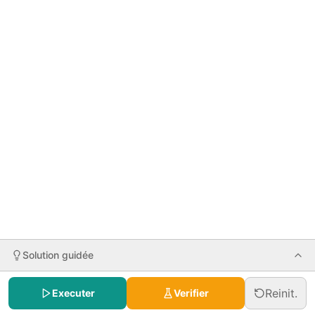
Solution guidée
Reinit.
Executer
Verifier