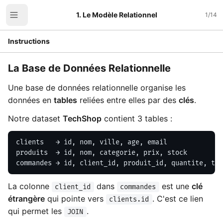
1. Le Modèle Relationnel
1
/
14
Instructions
La Base de Données Relationnelle
Une base de données relationnelle organise les
données en
tables
reliées entre elles par des
clés
.
Notre dataset
TechShop
contient 3 tables :
clients   → id, nom, ville, age, email

produits  → id, nom, categorie, prix, stock

commandes → id, client_id, produit_id, quantite, tot
La colonne
dans
est une
clé
client_id
commandes
étrangère
qui pointe vers
. C'est ce lien
clients.id
qui permet les
.
JOIN