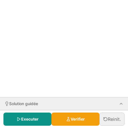
Solution guidée
Reinit.
Executer
Verifier